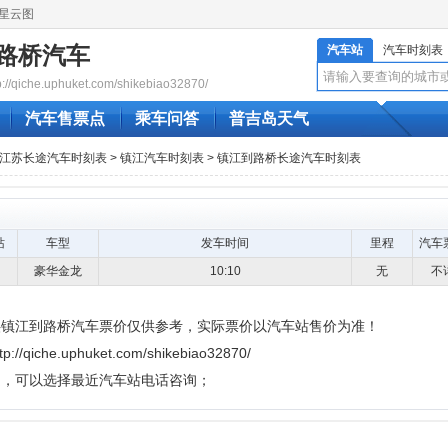
星云图
路桥汽车
汽车站
汽车时刻表
qiche.uphuket.com/shikebiao32870/
汽车售票点
乘车问答
普吉岛天气
江苏长途汽车时刻表
>
镇江汽车时刻表
> 镇江到路桥长途汽车时刻表
站
车型
发车时间
里程
汽车
豪华金龙
10:10
无
不
供镇江到路桥汽车票价仅供参考，实际票价以汽车站售价为准！
e.uphuket.com/shikebiao32870/
题，可以选择最近汽车站电话咨询；