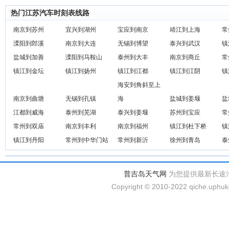
热门江苏汽车时刻表线路
南京到苏州
宜兴到湖州
宝应到南京
靖江到上海
常
溧阳到郎溪
南京到大连
无锡到博望
泰兴到武汉
镇
盐城到加善
溧阳到马鞍山
泰州到大丰
南京到商丘
常
镇江到金坛
镇江到扬州
镇江到江都
镇江到江阴
镇
海安到角斜至上
南京到曲塘
无锡到孔镇
海
盐城到姜堰
盐
江都到威海
泰州到芜湖
泰兴到姜堰
苏州到宝应
常
常州到双庙
南京到丰利
南京到福州
镇江到杜下桥
镇
镇江到丹阳
常州到中华门站
常州到新沂
徐州到青岛
泰
普吉岛天气网
为您提供最新长途
Copyright © 2010-2022 qiche.uphuke