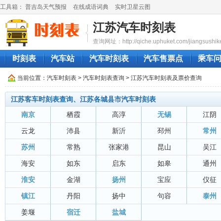
工具箱：
普吉岛天气预报
在线成语词典
实时卫星云图
江苏汽车时刻表
查询网址：http://qiche.uphuket.com/jiangsushik
时刻表
汽车站
汽车时刻表
汽车售票点
乘车
当前位置：
汽车时刻表
>
汽车时刻表查询
> 江苏汽车时刻表及票价查询
江苏客车时刻表查询、江苏各城县市汽车时刻表
南京
栖霞
高淳
无锡
江阴
云龙
沛县
新沂
邳州
常州
苏州
常熟
张家港
昆山
吴江
海安
如东
启东
如皋
通州
淮安
金湖
扬州
宝应
仪征
镇江
丹阳
扬中
句容
泰州
姜堰
宿迁
盐城