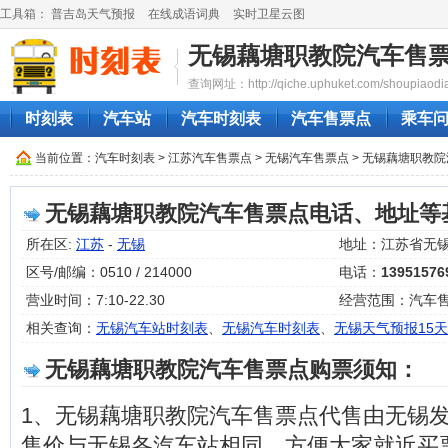
工具箱：
普吉岛天气预报
在线成语词典
实时卫星云图
无锡藕塘职教院汽车售
查询网址：http://qiche.uphuket.com/shoupiaodia
时刻表
汽车站
汽车时刻表
汽车售票点
乘车
当前位置：
汽车时刻表
>
江苏汽车售票点
>
无锡汽车售票点
> 无锡藕塘职教
无锡藕塘职教院汽车售票点电话、地址等
所在区:
江苏
-
无锡
地址：江苏省无
区号/邮编：0510 / 214000
电话：
13951576
营业时间：7:10-22.30
经营范围：汽车
相关查询：
无锡汽车站时刻表
、
无锡汽车时刻表
、
无锡天气预报15天
无锡藕塘职教院汽车售票点购票须知：
1、无锡藕塘职教院汽车售票点代售由无锡
售价与无锡各汽车站相同，方便大家就近买