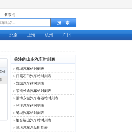
售票点
北京
上海
杭州
广州
关注的山东汽车时刻表
郯城汽车站时刻表
票价
日照石臼汽车站时刻表
详
鄄城汽车站时刻表
荣成长途汽车站时刻表
淄博东城汽车客运站时刻表
利津汽车站时刻表
邹城汽车站时刻表
烟台福山汽车站时刻表
潍坊汽车总站时刻表