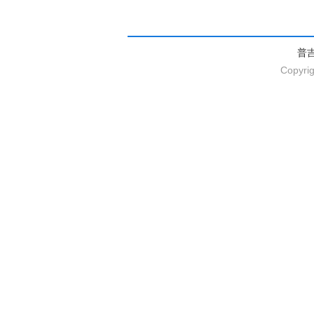
普
Copyrig