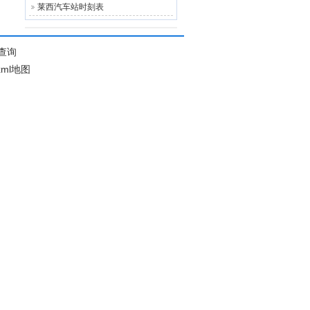
莱西汽车站时刻表
查询
xml地图