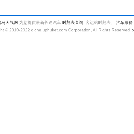
吉岛天气网
为您提供最新长途汽车
时刻表查询
,客运站时刻表、
汽车票价
ht © 2010-2022 qiche.uphuket.com Corporation, All Rights Reserved