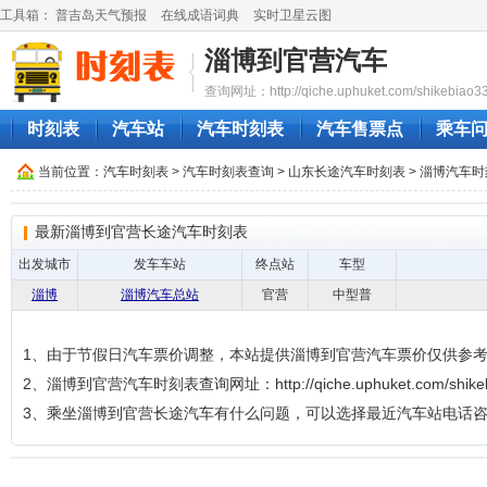
工具箱：
普吉岛天气预报
在线成语词典
实时卫星云图
淄博到官营汽车
查询网址：http://qiche.uphuket.com/shikebiao3
时刻表
汽车站
汽车时刻表
汽车售票点
乘车
当前位置：
汽车时刻表
>
汽车时刻表查询
>
山东长途汽车时刻表
>
淄博汽车时
最新淄博到官营长途汽车时刻表
出发城市
发车车站
终点站
车型
淄博
淄博汽车总站
官营
中型普
1、由于节假日汽车票价调整，本站提供淄博到官营汽车票价仅供参
2、淄博到官营汽车时刻表查询网址：http://qiche.uphuket.com/shikebi
3、乘坐淄博到官营长途汽车有什么问题，可以选择最近汽车站电话