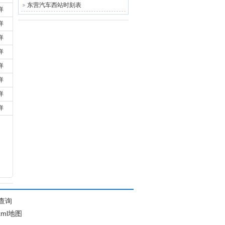
东营汽车西站时刻表
详
详
详
详
详
详
详
详
查询
xml地图