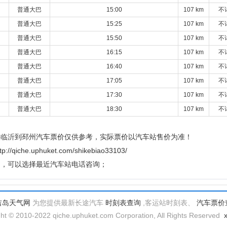
普通大巴
15:00
107 km
不
普通大巴
15:25
107 km
不
普通大巴
15:50
107 km
不
普通大巴
16:15
107 km
不
普通大巴
16:40
107 km
不
普通大巴
17:05
107 km
不
普通大巴
17:30
107 km
不
普通大巴
18:30
107 km
不
供临沂到邳州汽车票价仅供参考，实际票价以汽车站售价为准！
e.uphuket.com/shikebiao33103/
题，可以选择最近汽车站电话咨询；
吉岛天气网
为您提供最新长途汽车
时刻表查询
,客运站时刻表、
汽车票价
ht © 2010-2022 qiche.uphuket.com Corporation, All Rights Reserved