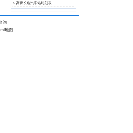
高青长途汽车站时刻表
查询
xml地图