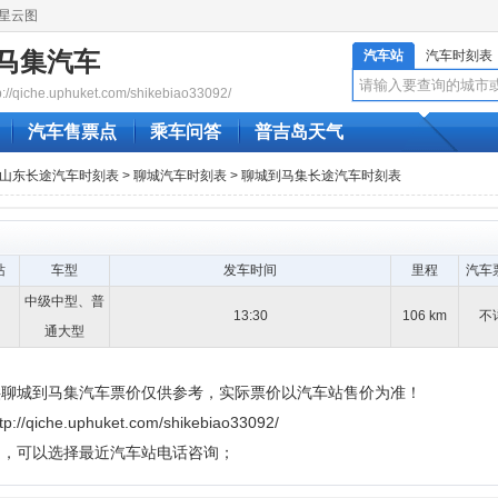
星云图
马集汽车
汽车站
汽车时刻表
qiche.uphuket.com/shikebiao33092/
汽车售票点
乘车问答
普吉岛天气
山东长途汽车时刻表
>
聊城汽车时刻表
> 聊城到马集长途汽车时刻表
站
车型
发车时间
里程
汽车
中级中型、普
13:30
106 km
不
通大型
供聊城到马集汽车票价仅供参考，实际票价以汽车站售价为准！
e.uphuket.com/shikebiao33092/
题，可以选择最近汽车站电话咨询；