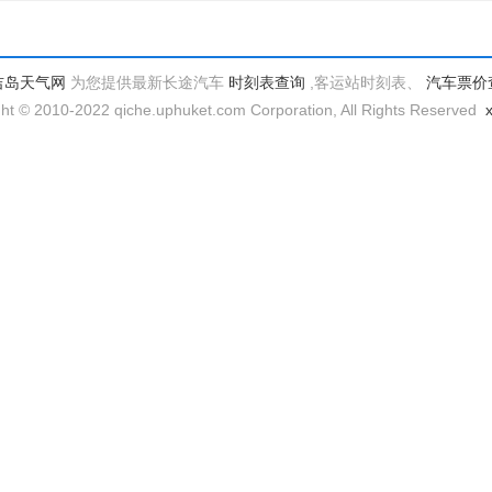
吉岛天气网
为您提供最新长途汽车
时刻表查询
,客运站时刻表、
汽车票价
ht © 2010-2022 qiche.uphuket.com Corporation, All Rights Reserved