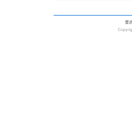
普
Copyrig