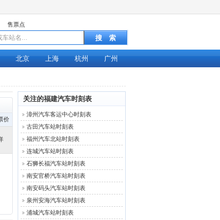
售票点
北京
上海
杭州
广州
关注的福建汽车时刻表
漳州汽车客运中心时刻表
票价
古田汽车站时刻表
福州汽车北站时刻表
详
连城汽车站时刻表
石狮长福汽车站时刻表
南安官桥汽车站时刻表
南安码头汽车站时刻表
泉州安海汽车站时刻表
浦城汽车站时刻表