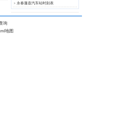
永春蓬壶汽车站时刻表
查询
xml地图