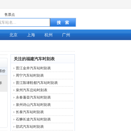
售票点
北京
上海
杭州
广州
关注的福建汽车时刻表
晋江金井汽车站时刻表
票价
周宁汽车站时刻表
晋江陈埭鞋都汽车站时刻表
详
泉州汽车总站时刻表
永春蓬壶汽车站时刻表
泉州诗山汽车站时刻表
长泰汽车站时刻表
石狮长途汽车站时刻表
邵武汽车站时刻表