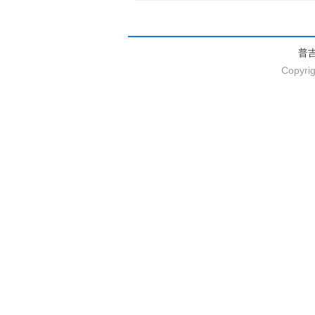
普
Copyrig