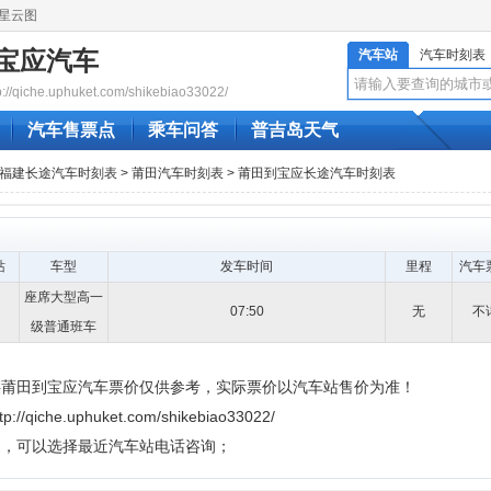
星云图
宝应汽车
汽车站
汽车时刻表
qiche.uphuket.com/shikebiao33022/
汽车售票点
乘车问答
普吉岛天气
福建长途汽车时刻表
>
莆田汽车时刻表
> 莆田到宝应长途汽车时刻表
站
车型
发车时间
里程
汽车
座席大型高一
07:50
无
不
级普通班车
供莆田到宝应汽车票价仅供参考，实际票价以汽车站售价为准！
e.uphuket.com/shikebiao33022/
题，可以选择最近汽车站电话咨询；