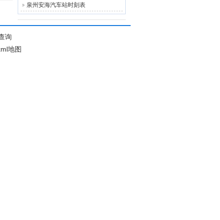
泉州安海汽车站时刻表
查询
xml地图