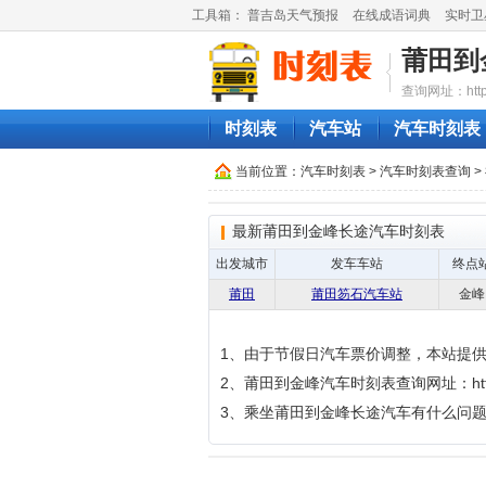
工具箱：
普吉岛天气预报
在线成语词典
实时卫
莆田到
查询网址：http://
时刻表
汽车站
汽车时刻表
当前位置：
汽车时刻表
>
汽车时刻表查询
>
最新莆田到金峰长途汽车时刻表
出发城市
发车车站
终点
莆田
莆田笏石汽车站
金峰
1、由于节假日汽车票价调整，本站提
2、莆田到金峰汽车时刻表查询网址：http://qich
3、乘坐莆田到金峰长途汽车有什么问