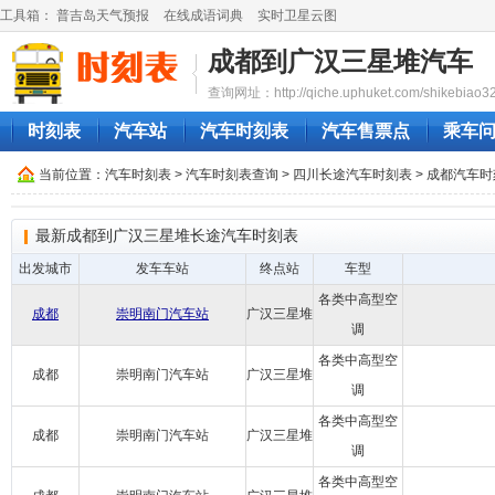
工具箱：
普吉岛天气预报
在线成语词典
实时卫星云图
成都到广汉三星堆汽车
查询网址：http://qiche.uphuket.com/shikebiao3
时刻表
汽车站
汽车时刻表
汽车售票点
乘车
当前位置：
汽车时刻表
>
汽车时刻表查询
>
四川长途汽车时刻表
>
成都汽车时
最新成都到广汉三星堆长途汽车时刻表
出发城市
发车车站
终点站
车型
各类中高型空
成都
崇明南门汽车站
广汉三星堆
调
各类中高型空
成都
崇明南门汽车站
广汉三星堆
调
各类中高型空
成都
崇明南门汽车站
广汉三星堆
调
各类中高型空