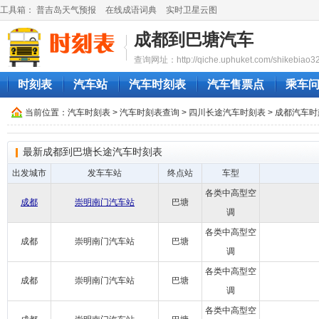
工具箱：
普吉岛天气预报
在线成语词典
实时卫星云图
成都到巴塘汽车
查询网址：http://qiche.uphuket.com/shikebiao3
时刻表
汽车站
汽车时刻表
汽车售票点
乘车
当前位置：
汽车时刻表
>
汽车时刻表查询
>
四川长途汽车时刻表
>
成都汽车时
最新成都到巴塘长途汽车时刻表
出发城市
发车车站
终点站
车型
各类中高型空
成都
崇明南门汽车站
巴塘
调
各类中高型空
成都
崇明南门汽车站
巴塘
调
各类中高型空
成都
崇明南门汽车站
巴塘
调
各类中高型空