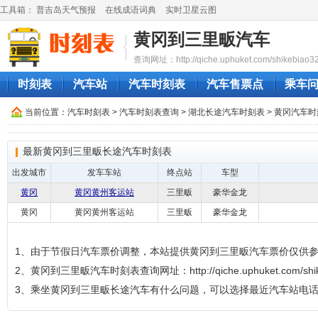
工具箱：
普吉岛天气预报
在线成语词典
实时卫星云图
黄冈到三里畈汽车
查询网址：http://qiche.uphuket.com/shikebiao3
时刻表
汽车站
汽车时刻表
汽车售票点
乘车
当前位置：
汽车时刻表
>
汽车时刻表查询
>
湖北长途汽车时刻表
>
黄冈汽车时
最新黄冈到三里畈长途汽车时刻表
出发城市
发车车站
终点站
车型
黄冈
黄冈黄州客运站
三里畈
豪华金龙
黄冈
黄冈黄州客运站
三里畈
豪华金龙
1、由于节假日汽车票价调整，本站提供黄冈到三里畈汽车票价仅供
2、黄冈到三里畈汽车时刻表查询网址：http://qiche.uphuket.com/shike
3、乘坐黄冈到三里畈长途汽车有什么问题，可以选择最近汽车站电